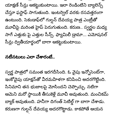
యాక్షణ్‌ సీన్లు ఆకట్టుకుంటాయి. ఇలా రెండింటిని బ్యాలెన్స్
చేస్తూ ఫస్టాఫ్‌ సాగుతుంది. ఇంటర్వెల్‌ వరకు రసవత్తరంగా
ఉంటుంది. సెకండాఫ్‌లో గుల్షన్‌ దేవయ్య పాత్ర ఎంట్రీతో
మూవీపై మరింత హైప్ పెరుగుతుంది. కరుణ.. స్వర్ణల మధ్య
సాగే ఎత్తుకు పై ఎత్తుల సీన్స్. ఫ్యామిలీ డ్రామా... ఎమోషనల్‌
సీన్లు ద్వితీయార్థంలో బాగా ఆకట్టుకుంటాయి.
నటీనటులు ఎలా చేశారంటే..
స్వర్ణ పాత్రలో సమంత ఇరగదీసింది. ఓ వైపు ఇన్నోసెంట్‌గా,
ఇంకోవైపు యాక్షన్‌తో వీరమహిళగా కనిపించి అదరగొట్టింది.
సినిమాని తన భుజాలపై మోసిందని చెప్పొచ్చు. నటిగా
ఆమెని మరో స్థాయికి తీసుకెళ్లే మూవీ అవుతుంది. మంచికమ్‌
బ్యాక్‌ అవుతుంది. హనీగా దిగంత్‌ సెటిల్డ్ గా బాగా చేశాడు.
కరుణగా గుల్షన్‌ దేవయ్య అదరగొట్టాడు. కాకపోతే ఆయన