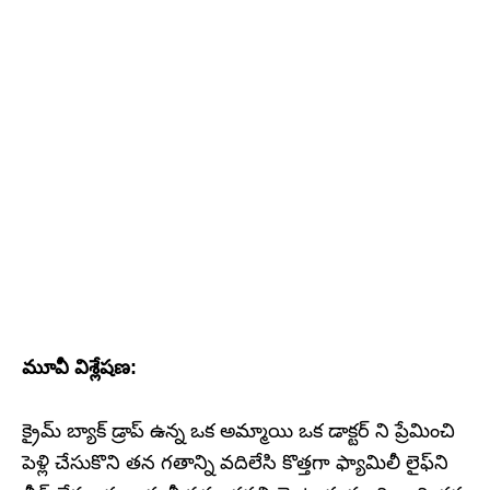
మూవీ విశ్లేషణ:
క్రైమ్‌ బ్యాక్‌ డ్రాప్‌ ఉన్న ఒక అమ్మాయి ఒక డాక్టర్‌ ని ప్రేమించి
పెళ్లి చేసుకొని తన గతాన్ని వదిలేసి కొత్తగా ఫ్యామిలీ లైఫ్‌ని