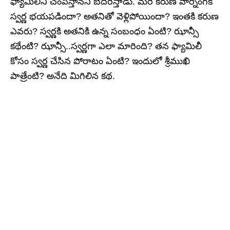
ఫ్యామిలీని చంపేస్తానని బెదిరిస్తాడు. మరి కరుణ వార్నింగ్‌కి
స్వర్ణ భయపడిందా? అతనితో వెళ్లిపోయిందా? ఇంతకి కరుణ
ఎవరు? స్వర్ణకి అతనికి ఉన్న సంబంధం ఏంటి? ఝాన్సీ
కథేంటి? ఝాన్సీ..స్వర్ణగా ఎలా మారింది? తన ఫ్యామిలీ
కోసం స్వర్ణ చేసిన పోరాటం ఏంటి? ఇందులో శ్రీముఖి
పాత్రేంటి? అనేది మిగిలిన కథ.