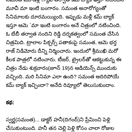
మూవీ మా ఇంటి బంగారం. సమంత అనారోగ్యంతో
సినిమాలకు దూరమయ్యింది. ఇప్పుడు మళ్లీ కమ్‌ బ్యాక్‌
ఇస్తూ ఆమె `మా ఇంటి బంగారం అనే చిత్రంలో నటించింది.
ఓ బేబీ తర్వాత నందిని రెడ్డి దర్శకత్వంలో సమంత చేసిన
చిత్రమిది. ట్రాలాల పిక్చర్స్ పతాకంపై సమంత, ఆమె భర్త
రాజ్‌ నిడిమోరు దీన్ని నిర్మించారు. ఇందులో శ్రీముఖి మరో
కీలక పాత్రలో నటించారు. టీజర్‌, ట్రైలర్‌తో ఆకట్టుకున్న ఈ
చిత్రం నేడు శుక్రవారం(జూన్‌ 19)న ఆడియెన్స్ ముందుకు
వచ్చింది. మరి సినిమా ఎలా ఉంది? సమంత అదిరిపోయే
కమ్‌ బ్యాక్‌ ఇచ్చిందా? అనేది రివ్యూలో తెలుసుకుందాం.
కథ:
స్వర్ణ(సమంత)... డాక్టర్ హనీ(దిగంద్‌)ని ప్రేమించి పెళ్లి
చేసుకుంటుంది. హనీ తన చెల్లి పెళ్లి కోసం చాలా రోజుల