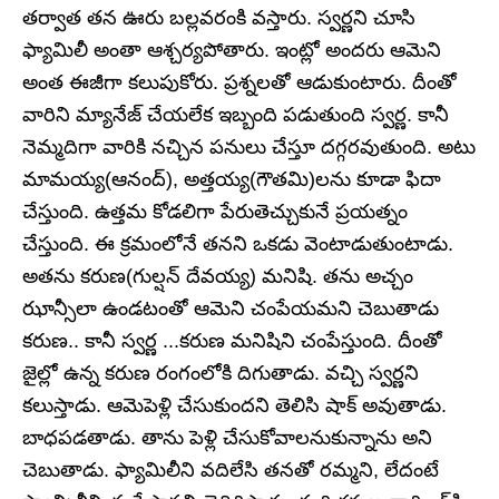
తర్వాత తన ఊరు బల్లవరంకి వస్తారు. స్వర్ణని చూసి
ఫ్యామిలీ అంతా ఆశ్చర్యపోతారు. ఇంట్లో అందరు ఆమెని
అంత ఈజీగా కలుపుకోరు. ప్రశ్నలతో ఆడుకుంటారు. దీంతో
వారిని మ్యానేజ్‌ చేయలేక ఇబ్బంది పడుతుంది స్వర్ణ. కానీ
నెమ్మదిగా వారికి నచ్చిన పనులు చేస్తూ దగ్గరవుతుంది. అటు
మామయ్య(ఆనంద్), అత్తయ్య(గౌతమి)లను కూడా ఫిదా
చేస్తుంది. ఉత్తమ కోడలిగా పేరుతెచ్చుకునే ప్రయత్నం
చేస్తుంది. ఈ క్రమంలోనే తనని ఒకడు వెంటాడుతుంటాడు.
అతను కరుణ(గుల్షన్‌ దేవయ్య) మనిషి. తను అచ్చం
ఝాన్సీలా ఉండటంతో ఆమెని చంపేయమని చెబుతాడు
కరుణ.. కానీ స్వర్ణ ...కరుణ మనిషిని చంపేస్తుంది. దీంతో
జైల్లో ఉన్న కరుణ రంగంలోకి దిగుతాడు. వచ్చి స్వర్ణని
కలుస్తాడు. ఆమెపెళ్లి చేసుకుందని తెలిసి షాక్‌ అవుతాడు.
బాధపడతాడు. తాను పెళ్లి చేసుకోవాలనుకున్నాను అని
చెబుతాడు. ఫ్యామిలీని వదిలేసి తనతో రమ్మని, లేదంటే