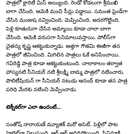
పాత్రలో క్లారిటీ మిస్‌ అయ్యింది. రెండో కోడలుగా శ్రీముఖి
బాగా చేసింది. ఆమెకి మంచి సీన్లు పడ్డాయి. సమంత ఫ్రెండ్‌గా
చేసిన మంజుష నవ్వించింది, మెప్పించింది. అదరగొట్టింది.
పెళ్లి కూతురుగా చేసిన అమ్మాయి కూడా చాలా బాగా
చేసింది. ఆమెకి వరుసగా సినిమాలువస్తాయి. పోలీస్‌గా
చైతన్య కృష్ణ ఆకట్టుకున్నాడు. అత్తగా గౌతమి ఈజీగా తన
పాత్రలో జీవించింది. మిగిలిన పాత్రలు ఓకే అనిపించాయి.
గవిరెడ్డి పాత్ర కూడా ఆకట్టుకుంటుంది. చాలాకాలం తర్వాత
హాస్యనటి సీనియర్ నటి శ్రీలక్ష్మి బామ్మ పాత్రలో నటించారు.
పొలిటీషియన్ గా సీనియర్ నటుడు ఆనంద్ కూడా తన పాత్ర
పరిధి మేరకు నటించి మెప్పించాడు.
టెక్నీకల్‌గా ఎలా ఉందంటే...
సంతోష్‌ నారాయణ్‌ మ్యూజిక్‌ మరో అసెట్‌. పెళ్లిలో పాట
హైలైట్‌గా నిలుస్తుంది. ఆర్‌ ఆర్‌ అదిరిపోయింది. సినిమాకి