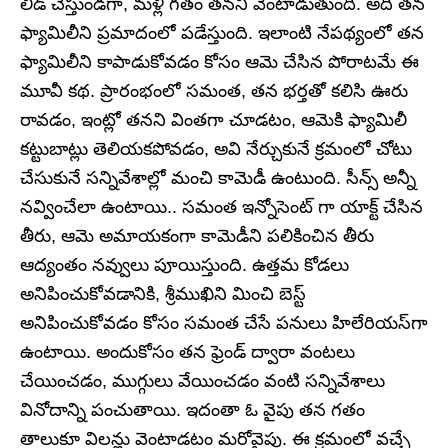
లీడ్‌ చేస్తుండగా, మళ్లీ గతం తనని వెంటాడుతుంది. అది తన
ఫ్యామిలీని ప్రమాదంలో పడేస్తుంది. ఇలాంటి నేపథ్యంలో తన
ఫ్యామిలీని కాపాడుకోవడం కోసం ఆమె చేసిన పోరాటమే ఈ
మూవీ కథ. ప్రారంభంలో సమంత, తన భర్తతో కలిసి ఊరు
రావడం, ఇంట్లో తనని వింతగా చూడటం, ఆమెకి ఫ్యామిలీ
కట్టుబాట్లు తెలియకపోవడం, అవి నేర్చుకునే క్రమంలో చోటు
చేసుకునే సన్నివేశాల్లో మంచి కామెడీ ఉంటుంది. సీన్స్ అన్నీ
నవ్వించేలా ఉంటాయి.. సమంత ఇన్నోసెంట్‌ గా యాక్ట్ చేసిన
తీరు, ఆమె అమాయకంగా కామెడీని పలికించిన తీరు
ఆద్యంతం నవ్వులు పూయిస్తుంది. ఉత్తమ కోడలు
అనిపించుకోవడానికి, శ్రీముఖిని మించి బెస్ట్
అనిపించుకోవడం కోసం సమంత చేసే పనులు హిలేరియస్‌గా
ఉంటాయి. అందుకోసం తన ఫ్రెండ్‌ ద్వారా వంటలు
చేయించడం, ముగ్గులు వేయించడం వంటి సన్నివేశాలు
వినోదాన్ని పంచుతాయి. ఇదంతా ఓ వైపు తన గతం
తాలుకూ విలన్లు వెంటాడటం మరోవైపు. ఈ క్రమంలో వచ్చే