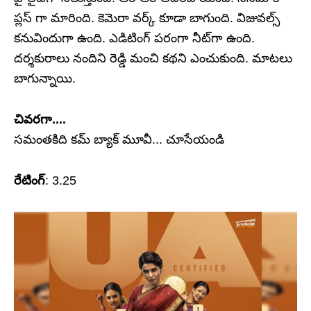
ప్లస్‌ గా మారింది. కెమెరా వర్క్ కూడా బాగుంది. విజువల్స్
కనువిందుగా ఉంది. ఎడిటింగ్‌ పరంగా నీట్‌గా ఉంది.
దర్శకురాలు నందిని రెడ్డి మంచి కథని ఎంచుకుంది. మాటలు
బాగున్నాయి.
చివరగా....
సమంతకిది కమ్‌ బ్యాక్‌ మూవీ... చూసేయండి
రేటింగ్
: 3.25