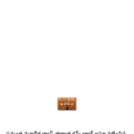
సమంత మూడేళ్ల గ్యాప్‌ తర్వాత కమ్‌ బ్యాక్‌ ఇస్తూ నటించిన