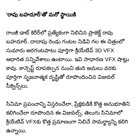
'రావు బహదూర్'తో మరో స్థాయికి
రాంజీ డాట్ కెరీర్‌లో ప్రత్యేకంగా నిలిచిన ప్రాజెక్ట్ రావు
బహదూర్. దాదాపు రెండు గంటల నిడివి గల ఈ చిత్రంలో
సుమారు అరగంటపాటు పూర్తిగా క్రియేటివ్ 3D VFX
ఆధారిత సన్నివేశాలు ఉంటాయి. ఇవి సాధారణ VFX షాట్లు
కావు. కాన్సెప్ట్ రూపకల్పన నుంచి తుది అమలు వరకు
పూర్తిగా సృజనాత్మక దృష్టితో రూపొందించిన విజువల్
సీక్వెన్స్‌లు.
సినిమా ప్రపంచాన్ని విస్తరించేలా, ప్రేక్షకుడికి కొత్త అనుభూతిని
కలిగించేలా రూపొందిన ఈ విజువల్స్, తెలుగు సినిమాలో
క్రియేటివ్ VFXకు కొత్త ప్రమాణంగా నిలిచే సామర్థ్యాన్ని కలిగి
ఉన్నాయి.