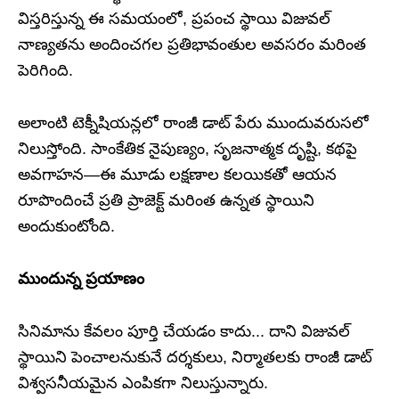
విస్తరిస్తున్న ఈ సమయంలో, ప్రపంచ స్థాయి విజువల్
నాణ్యతను అందించగల ప్రతిభావంతుల అవసరం మరింత
పెరిగింది.
అలాంటి టెక్నీషియన్లలో రాంజీ డాట్ పేరు ముందువరుసలో
నిలుస్తోంది. సాంకేతిక నైపుణ్యం, సృజనాత్మక దృష్టి, కథపై
అవగాహన—ఈ మూడు లక్షణాల కలయికతో ఆయన
రూపొందించే ప్రతి ప్రాజెక్ట్ మరింత ఉన్నత స్థాయిని
అందుకుంటోంది.
ముందున్న ప్రయాణం
సినిమాను కేవలం పూర్తి చేయడం కాదు... దాని విజువల్
స్థాయిని పెంచాలనుకునే దర్శకులు, నిర్మాతలకు రాంజీ డాట్
విశ్వసనీయమైన ఎంపికగా నిలుస్తున్నారు.