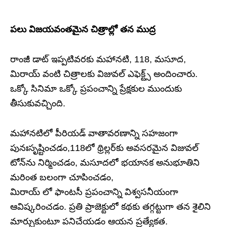
పలు విజయవంతమైన చిత్రాల్లో తన ముద్ర
రాంజీ డాట్ ఇప్పటివరకు మహానటి, 118, మసూద,
మిరాయ్ వంటి చిత్రాలకు విజువల్ ఎఫెక్ట్స్ అందించారు.
ఒక్కో సినిమా ఒక్కో ప్రపంచాన్ని ప్రేక్షకుల ముందుకు
తీసుకువచ్చింది.
మహానటిలో పీరియడ్ వాతావరణాన్ని సహజంగా
పునఃసృష్టించడం,118లో థ్రిల్లర్‌కు అవసరమైన విజువల్
టోన్‌ను నిర్మించడం, మసూదలో భయానక అనుభూతిని
మరింత బలంగా చూపించడం,
మిరాయ్ లో ఫాంటసీ ప్రపంచాన్ని విశ్వసనీయంగా
ఆవిష్కరించడం. ప్రతి ప్రాజెక్టులో కథకు తగ్గట్టుగా తన శైలిని
మార్చుకుంటూ పనిచేయడం ఆయన ప్రత్యేకత.