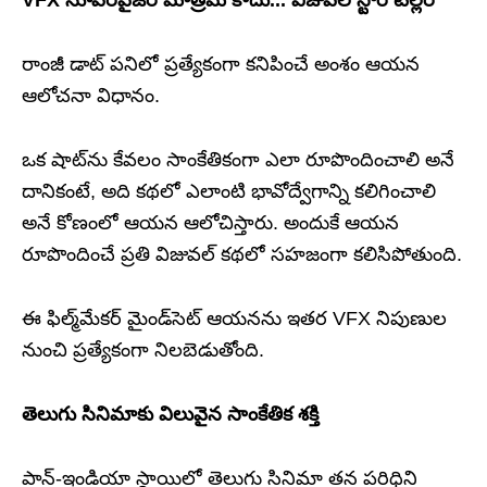
VFX సూపర్‌వైజర్ మాత్రమే కాదు... విజువల్ స్టోరీ టెల్లర్
రాంజీ డాట్ పనిలో ప్రత్యేకంగా కనిపించే అంశం ఆయన
ఆలోచనా విధానం.
ఒక షాట్‌ను కేవలం సాంకేతికంగా ఎలా రూపొందించాలి అనే
దానికంటే, అది కథలో ఎలాంటి భావోద్వేగాన్ని కలిగించాలి
అనే కోణంలో ఆయన ఆలోచిస్తారు. అందుకే ఆయన
రూపొందించే ప్రతి విజువల్ కథలో సహజంగా కలిసిపోతుంది.
ఈ ఫిల్మ్‌మేకర్ మైండ్‌సెట్ ఆయనను ఇతర VFX నిపుణుల
నుంచి ప్రత్యేకంగా నిలబెడుతోంది.
తెలుగు సినిమాకు విలువైన సాంకేతిక శక్తి
పాన్-ఇండియా స్థాయిలో తెలుగు సినిమా తన పరిధిని