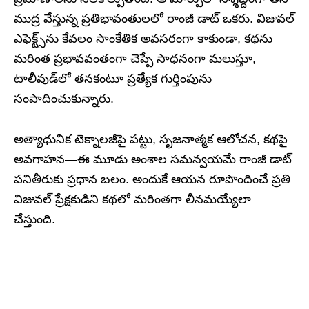
ముద్ర వేస్తున్న ప్రతిభావంతులలో రాంజీ డాట్ ఒకరు. విజువల్
ఎఫెక్ట్స్‌ను కేవలం సాంకేతిక అవసరంగా కాకుండా, కథను
మరింత ప్రభావవంతంగా చెప్పే సాధనంగా మలుస్తూ,
టాలీవుడ్‌లో తనకంటూ ప్రత్యేక గుర్తింపును
సంపాదించుకున్నారు.
అత్యాధునిక టెక్నాలజీపై పట్టు, సృజనాత్మక ఆలోచన, కథపై
అవగాహన—ఈ మూడు అంశాల సమన్వయమే రాంజీ డాట్
పనితీరుకు ప్రధాన బలం. అందుకే ఆయన రూపొందించే ప్రతి
విజువల్ ప్రేక్షకుడిని కథలో మరింతగా లీనమయ్యేలా
చేస్తుంది.