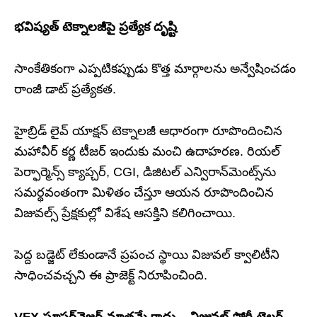
భవిష్యత్ టెక్నాలజీపై ప్రత్యేక దృష్టి
సాంకేతికంగా ఎప్పటికప్పుడు కొత్త మార్గాలను అన్వేషించడం
రాంజీ డాట్ ప్రత్యేకత.
హైబ్రిడ్ లైవ్ యాక్షన్ టెక్నాలజీ ఆధారంగా రూపొందించిన
మహావీర్ కర్ణ టీజర్ ఇందుకు మంచి ఉదాహరణ. రియల్
పెర్ఫార్మెన్స్ క్యాప్చర్, CGI, డిజిటల్ ఎన్విరాన్‌మెంట్స్‌ను
సమర్థవంతంగా మిళితం చేస్తూ ఆయన రూపొందించిన
విజువల్స్ ప్రేక్షకుల్లో విశేష ఆసక్తిని కలిగించాయి.
పెద్ద బడ్జెట్ లేకుండానే ప్రపంచ స్థాయి విజువల్ క్వాలిటీని
సాధించవచ్చని ఈ ప్రాజెక్ట్ నిరూపించింది.