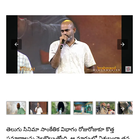
తెలుగు సినిమా సాంకేతిక విభాగం రోజురోజుకూ కొత్త
ప్రమాణాలను నెలకొల్పుతోంది. ఆ మార్పులో నిశ్శబ్దంగా తన