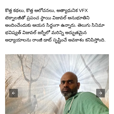
కొత్త కథలు, కొత్త ఆలోచనలు, అత్యాధునిక VFX
టెక్నాలజీతో ప్రపంచ స్థాయి విజువల్ అనుభూతిని
అందించేందుకు ఆయన సిద్ధంగా ఉన్నారు. తెలుగు సినిమా
భవిష్యత్ విజువల్ జర్నీలో మరిన్ని అద్భుతమైన
అధ్యాయాలను రాంజీ డాట్ సృష్టించే అవకాశం కనిపిస్తోంది.